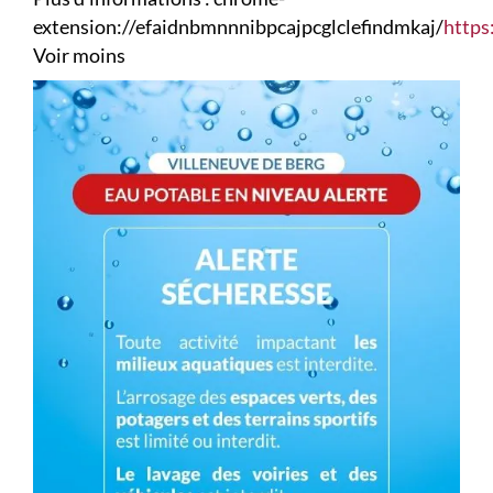
extension://efaidnbmnnnibpcajpcglclefindmkaj/
https
Voir moins