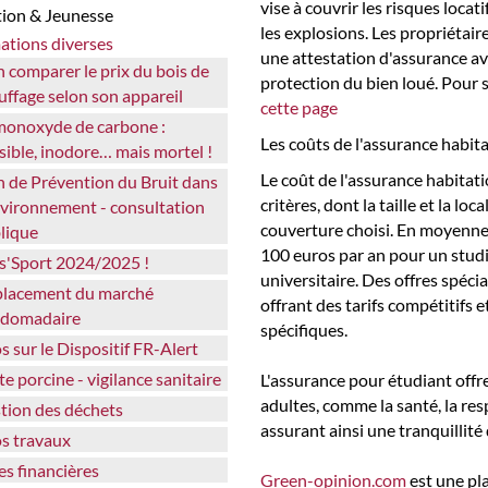
vise à couvrir les risques locati
tion & Jeunesse
les explosions. Les propriétai
mations diverses
une attestation d'assurance avan
protection du bien loué. Pour 
uffage selon son appareil
cette page
Les coûts de l'assurance habit
isible, inodore… mais mortel !
Le coût de l'assurance habitati
critères, dont la taille et la lo
nvironnement - consultation
couverture choisi. En moyenne,
lique
100 euros par an pour un stud
ss'Sport 2024/2025 !
universitaire. Des offres spéci
offrant des tarifs compétitifs 
domadaire
spécifiques.
os sur le Dispositif FR-Alert
ste porcine - vigilance sanitaire
L'assurance pour étudiant off
adultes, comme la santé, la resp
stion des déchets
assurant ainsi une tranquillité
os travaux
des financières
Green-opinion.com
est une pl