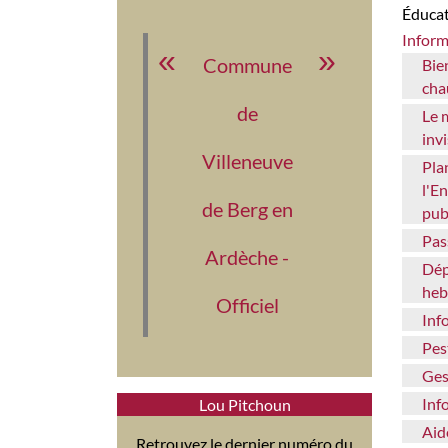
Éduca
Infor
Commune
Bien comparer le prix du bois de
cha
de
Le monoxyde de carbone :
inv
Villeneuve
Plan de Prévention du Bruit dans
l'E
de Berg en
pub
Pa
Ardèche -
Déplacement du marché
heb
Officiel
Inf
Pe
Ge
Inf
Lou Pitchoun
Ai
Retrouvez le dernier numéro du