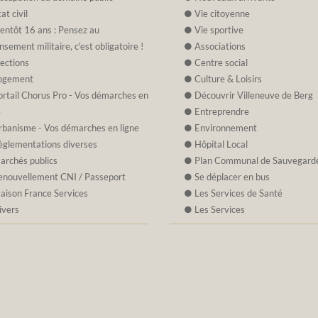
at civil
Vie citoyenne
ientôt 16 ans : Pensez au
Vie sportive
nsement militaire, c'est obligatoire !
Associations
lections
Centre social
ogement
Culture & Loisirs
ortail Chorus Pro - Vos démarches en
Découvrir Villeneuve de Berg
e
Entreprendre
rbanisme - Vos démarches en ligne
Environnement
èglementations diverses
Hôpital Local
archés publics
Plan Communal de Sauvegard
enouvellement CNI / Passeport
Se déplacer en bus
aison France Services
Les Services de Santé
ivers
Les Services