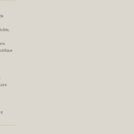
 de
sible,
ans
publique
t
taire
nt