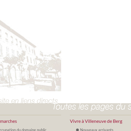
émarches
Vivre à Villeneuve de Berg
ccupation du domaine public
Nouveaux arrivants