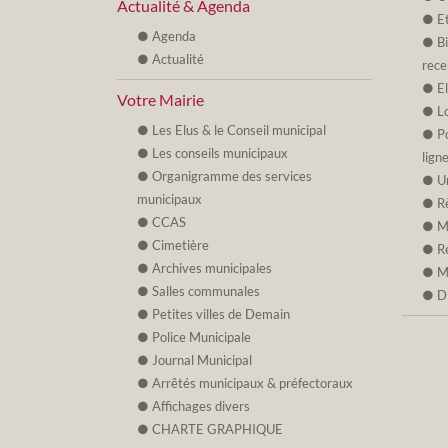
Actualité & Agenda
Et
Agenda
B
Actualité
rece
E
Votre Mairie
L
Les Elus & le Conseil municipal
P
Les conseils municipaux
lign
Organigramme des services
U
municipaux
R
CCAS
M
Cimetière
R
Archives municipales
M
Salles communales
D
Petites villes de Demain
Police Municipale
Journal Municipal
Arrêtés municipaux & préfectoraux
Affichages divers
CHARTE GRAPHIQUE