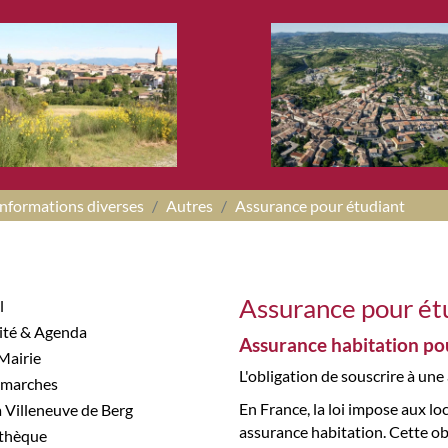
Informations diverses
Autres
Assurance pour étudiant
Assurance pour ét
l
lité & Agenda
Assurance habitation po
 Mairie
L'obligation de souscrire à un
démarches
En France, la loi impose aux lo
 à Villeneuve de Berg
assurance habitation. Cette obli
athèque