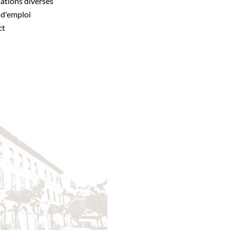
mations diverses
s d'emploi
ct