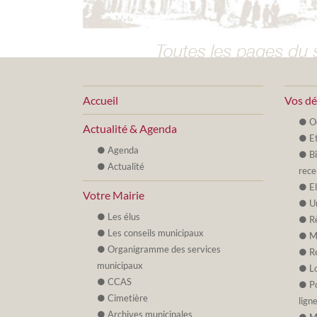
Accueil
Vos d
O
Actualité & Agenda
Et
Agenda
B
Actualité
rece
E
Votre Mairie
U
Les élus
R
Les conseils municipaux
M
Organigramme des services
R
municipaux
L
CCAS
P
Cimetière
lign
Archives municipales