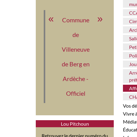
mun
CC
Commune
Ci
Ar
de
Sa
Pe
Villeneuve
Po
de Berg en
Jo
Arrêtés municipaux &
Ardèche -
pré
Af
Officiel
C
Vos 
Vivre
Médi
Lou Pitchoun
Éduca
Retrouvez le dernier numéro du