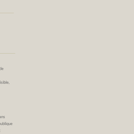
 de
sible,
ans
publique
t