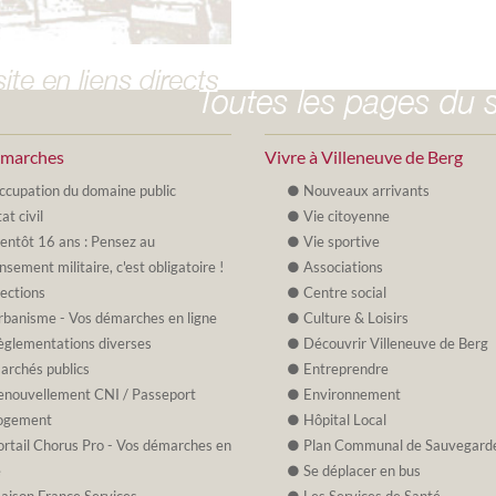
émarches
Vivre à Villeneuve de Berg
ccupation du domaine public
Nouveaux arrivants
at civil
Vie citoyenne
ientôt 16 ans : Pensez au
Vie sportive
nsement militaire, c'est obligatoire !
Associations
lections
Centre social
rbanisme - Vos démarches en ligne
Culture & Loisirs
èglementations diverses
Découvrir Villeneuve de Berg
archés publics
Entreprendre
enouvellement CNI / Passeport
Environnement
ogement
Hôpital Local
ortail Chorus Pro - Vos démarches en
Plan Communal de Sauvegard
e
Se déplacer en bus