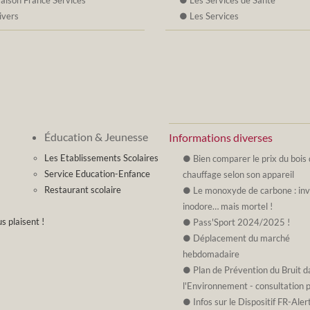
aison France Services
Les Services de Santé
ivers
Les Services
Éducation & Jeunesse
Informations diverses
Les Etablissements Scolaires
Bien comparer le prix du bois
Service Education-Enfance
chauffage selon son appareil
Restaurant scolaire
Le monoxyde de carbone : invi
inodore… mais mortel !
s plaisent !
Pass'Sport 2024/2025 !
Déplacement du marché
hebdomadaire
Plan de Prévention du Bruit d
l'Environnement - consultation 
Infos sur le Dispositif FR-Aler