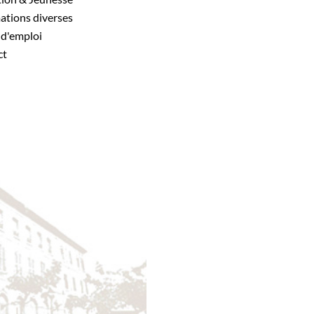
mations diverses
s d'emploi
ct