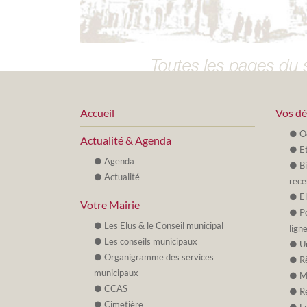
Accueil
Vos d
O
Actualité & Agenda
Et
Agenda
B
Actualité
rece
E
Votre Mairie
P
Les Elus & le Conseil municipal
lign
Les conseils municipaux
U
Organigramme des services
R
municipaux
M
CCAS
R
Cimetière