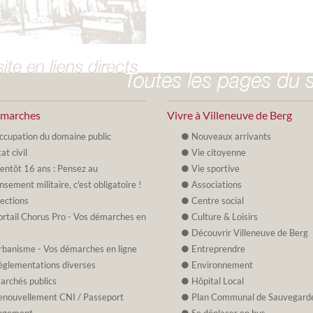
émarches
Vivre à Villeneuve de Berg
ccupation du domaine public
Nouveaux arrivants
at civil
Vie citoyenne
ientôt 16 ans : Pensez au
Vie sportive
nsement militaire, c'est obligatoire !
Associations
lections
Centre social
ortail Chorus Pro - Vos démarches en
Culture & Loisirs
e
Découvrir Villeneuve de Berg
rbanisme - Vos démarches en ligne
Entreprendre
èglementations diverses
Environnement
archés publics
Hôpital Local
enouvellement CNI / Passeport
Plan Communal de Sauvegard