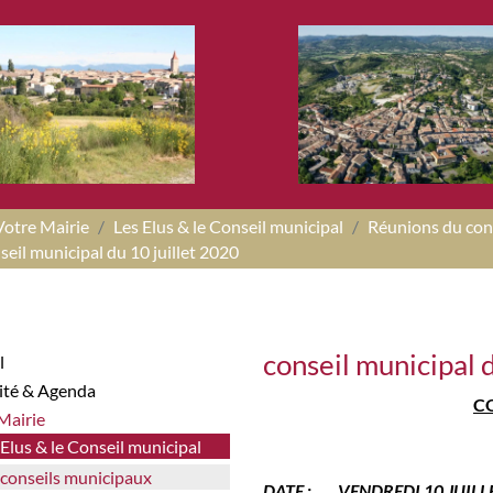
Votre Mairie
Les Elus & le Conseil municipal
Réunions du con
seil municipal du 10 juillet 2020
conseil municipal 
l
lité & Agenda
C
 Mairie
s Elus & le Conseil municipal
s conseils municipaux
DATE
: VENDREDI 10 JUILL