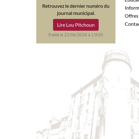
Retrouvez le dernier numéro du
Infor
journal municipal.
Offre
Conta
Lire Lou Pitchoun
Publié le 22/06/2026 à 11h35