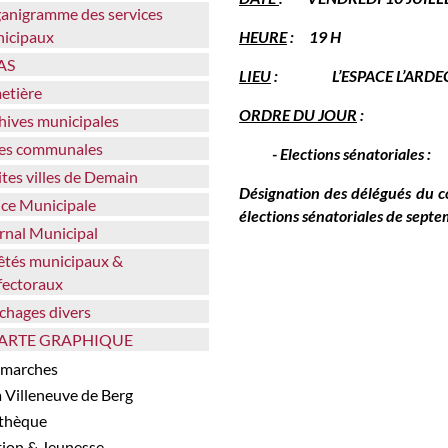
icipaux
HEURE
: 19 H
AS
LIEU
: L’ESPACE L’ARDECHOI
metière
ORDRE DU JOUR
:
chives municipales
lles communales
- Elections sénatoriales :
tites villes de Demain
Désignation des délégués du con
lice Municipale
élections sénatoriales de sept
urnal Municipal
fectoraux
fichages divers
HARTE GRAPHIQUE
démarches
 à Villeneuve de Berg
athèque
tion & Jeunesse