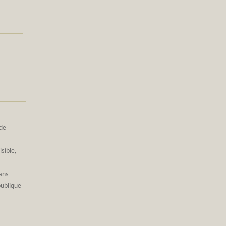
 de
sible,
ans
publique