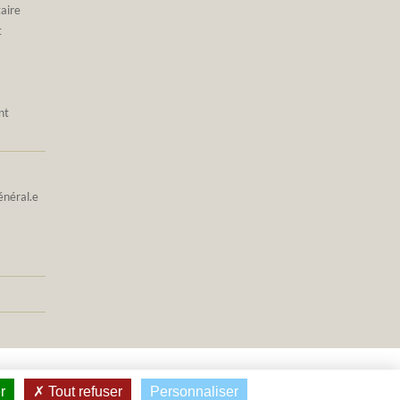
taire
t
nt
énéral.e
r
Tout refuser
Personnaliser