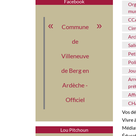
Facebook
Organigramme des services
mun
CC
Commune
Ci
Ar
de
Sa
Pe
Villeneuve
Po
de Berg en
Jo
Arrêtés municipaux &
Ardèche -
pré
Af
Officiel
C
Vos 
Vivre
Médi
Lou Pitchoun
Éduca