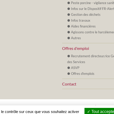
Peste porcine - vigilance sani
Infos sur le Dispositif FR-Aler
Gestion des déchets
Infos travaux
Aides financières
Agissons contre le harcèleme
Autres
Offres d'emploi
Recrutement directeur.rice G
des Services
ASVP
Offres d'emplois
Contact
© 2019 - 2026 Mairie de Villeneuve de Berg •
Ardèche
•
Accès Agents
 le contrôle sur ceux que vous souhaitez activer
Tout accepte
Mentions légales
•
Creation de sites internet en Ardeche :
Zéfyx