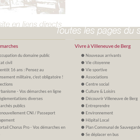
émarches
Vivre à Villeneuve de Berg
ccupation du domaine public
Nouveaux arrivants
at civil
Vie citoyenne
ientôt 16 ans : Pensez au
Vie sportive
nsement militaire, c'est obligatoire !
Associations
lections
Centre social
rbanisme - Vos démarches en ligne
Culture & Loisirs
èglementations diverses
Découvrir Villeneuve de Berg
archés publics
Entreprendre
enouvellement CNI / Passeport
Environnement
ogement
Hôpital Local
ortail Chorus Pro - Vos démarches en
Plan Communal de Sauvegard
e
Se déplacer en bus