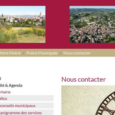
Votre Mairie
Police Municipale
Nous contacter
Nous contacter
l
lité & Agenda
 Mairie
 élus
s conseils municipaux