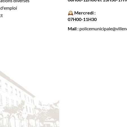
mations diverses
s d'emploi
🕰️ Mercredi :
ct
07H00-11H30
Mail :
policemunicipale@villen