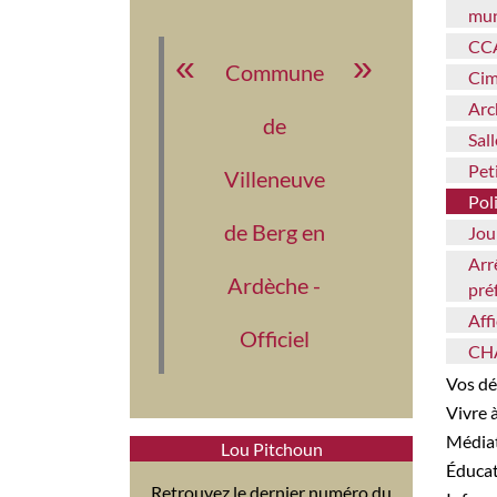
mun
CC
Commune
Ci
Ar
de
Sa
Pe
Villeneuve
Po
de Berg en
Jo
Arrêtés municipaux &
Ardèche -
pré
Af
Officiel
C
Vos 
Vivre
Médi
Lou Pitchoun
Éduca
Retrouvez le dernier numéro du