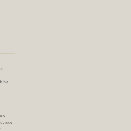
 de
sible,
ans
publique
t