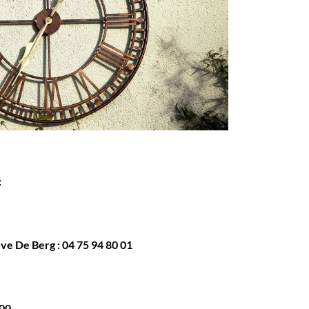
:
uve De Berg :
04 75 94 80 01
00