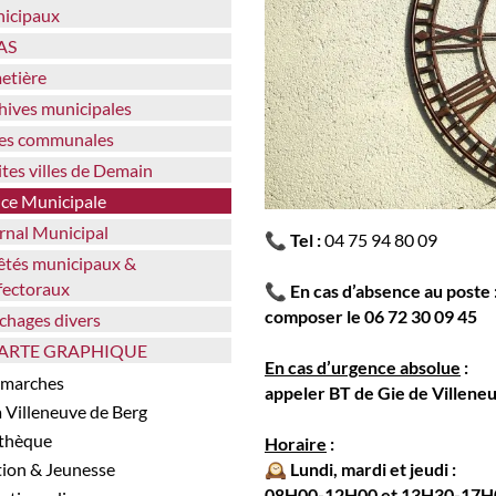
icipaux
AS
metière
chives municipales
lles communales
tites villes de Demain
lice Municipale
urnal Municipal
📞 Tel :
04 75 94 80 09
fectoraux
📞 En cas d’absence au poste 
composer le 06 72 30 09 45
fichages divers
HARTE GRAPHIQUE
En cas d’urgence absolue
:
démarches
appeler BT de Gie de Villene
 à Villeneuve de Berg
athèque
Horaire
:
🕰️ Lundi, mardi et jeudi :
tion & Jeunesse
08H00-12H00 et 13H30-17H