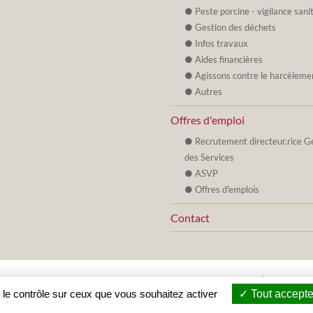
Peste porcine - vigilance sani
Gestion des déchets
Infos travaux
Aides financières
Agissons contre le harcèleme
Autres
Offres d'emploi
Recrutement directeur.rice G
des Services
ASVP
Offres d'emplois
Contact
© 2019 - 2026 Mairie de Villeneuve de Berg •
Ardèche
•
Accès Agents
 le contrôle sur ceux que vous souhaitez activer
Tout accepte
Mentions légales
•
Creation de sites internet en Ardeche :
Zéfyx