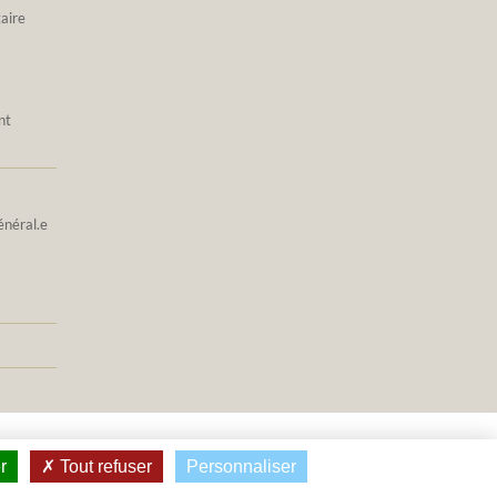
taire
nt
énéral.e
r
Tout refuser
Personnaliser