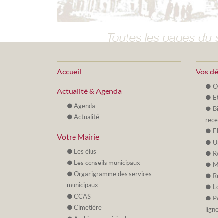
Accueil
Vos d
O
Actualité & Agenda
Et
Agenda
B
Actualité
rece
E
Votre Mairie
U
Les élus
R
Les conseils municipaux
M
Organigramme des services
R
municipaux
L
CCAS
P
Cimetière
lign