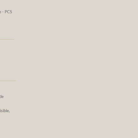
e - PCS
 de
sible,