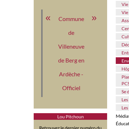
Vi
Vi
Commune
As
Ce
de
Cu
Dé
Villeneuve
En
de Berg en
En
Hô
Ardèche -
Plan Communal de Sauvegarde -
PC
Officiel
Se
Le
Le
Médi
Lou Pitchoun
Éduca
Retrouvez le dernier numéro du