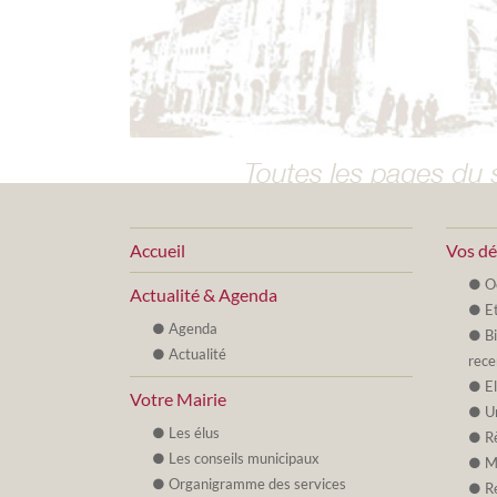
Accueil
Vos d
O
Actualité & Agenda
Et
Agenda
B
Actualité
rece
E
Votre Mairie
U
Les élus
R
Les conseils municipaux
M
Organigramme des services
R