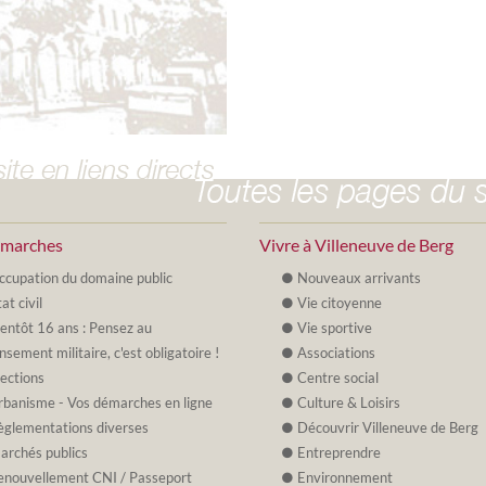
émarches
Vivre à Villeneuve de Berg
ccupation du domaine public
Nouveaux arrivants
at civil
Vie citoyenne
ientôt 16 ans : Pensez au
Vie sportive
nsement militaire, c'est obligatoire !
Associations
lections
Centre social
rbanisme - Vos démarches en ligne
Culture & Loisirs
èglementations diverses
Découvrir Villeneuve de Berg
archés publics
Entreprendre
enouvellement CNI / Passeport
Environnement