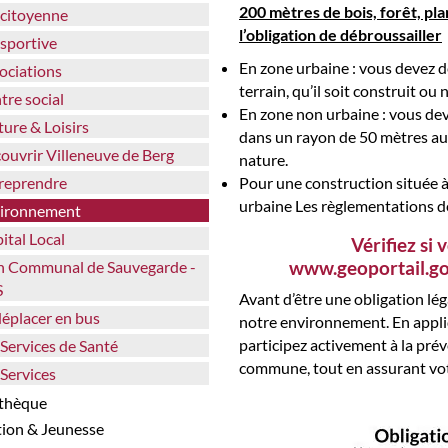
200 mètres de bois, forêt, pl
e citoyenne
l’obligation de débroussailler
e sportive
En zone urbaine : vous devez dé
sociations
terrain, qu’il soit construit ou 
ntre social
En zone non urbaine : vous dev
lture & Loisirs
dans un rayon de 50 mètres au
couvrir Villeneuve de Berg
nature.
treprendre
Pour une construction située à
urbaine Les règlementations d
vironnement
pital Local
Vérifiez si 
www.geoportail.go
S
Avant d’être une obligation léga
 déplacer en bus
notre environnement. En appliq
participez activement à la prév
s Services de Santé
commune, tout en assurant votr
s Services
athèque
tion & Jeunesse