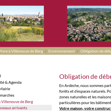
Vivre à Villeneuve de Berg
Environnement
Obligation de déb
Obligation de déb
l
lité & Agenda
En Ardèche, nous sommes parti
 Mairie
forêts et d’espaces naturels. P
démarches
zones naturelles et les maisons
 à Villeneuve de Berg
particulières pour les bâtimen
uveaux arrivants
Votre maison, votre constructi